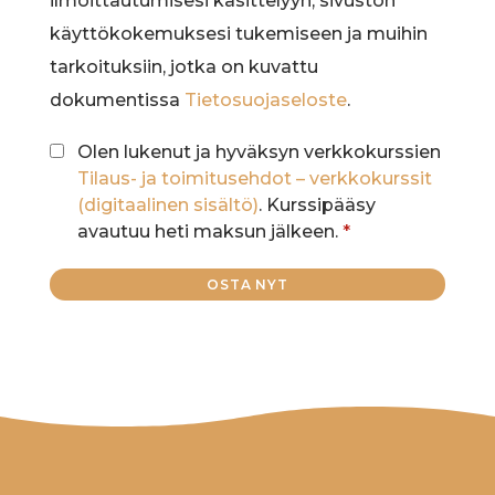
ilmoittautumisesi käsittelyyn, sivuston
käyttökokemuksesi tukemiseen ja muihin
tarkoituksiin, jotka on kuvattu
dokumentissa
Tietosuojaseloste
.
Olen lukenut ja hyväksyn verkkokurssien
Tilaus- ja toimitusehdot – verkkokurssit
(digitaalinen sisältö)
. Kurssipääsy
avautuu heti maksun jälkeen.
*
OSTA NYT