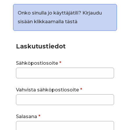
Onko sinulla jo käyttäjätili?
Kirjaudu
sisään klikkaamalla tästä
Laskutustiedot
Sähköpostiosoite
*
Vahvista sähköpostiosoite
*
Salasana
*